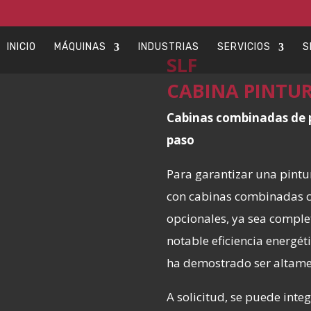
INICIO
MÁQUINAS
INDUSTRIAS
SERVICIOS
S
SLF
CABINA PINTU
Cabinas combinadas de p
paso
Para garantizar una pintu
con cabinas combinadas c
opcionales, ya sea completa
notable eficiencia energéti
ha demostrado ser altamen
A solicitud, se puede inte