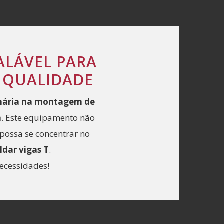
ALÁVEL PARA
 QUALIDADE
inária na montagem de
a
. Este equipamento não
possa se concentrar no
ldar vigas T
.
necessidades!