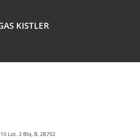
AS KISTLER
 to locate the post.
 10 Loc. 2 Blq. B, 28702